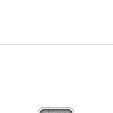
OFFER
44,99
€