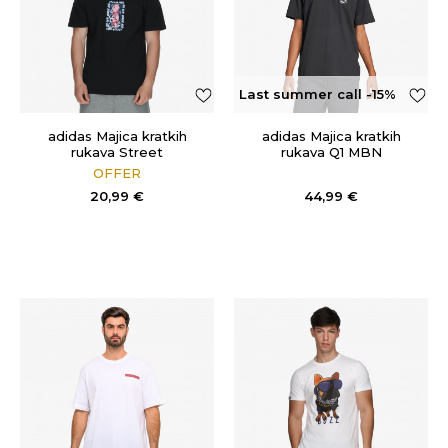
Last summer call -15%
OFF
adidas Majica kratkih
adidas Majica kratkih
rukava Street
rukava Q1 MBN
OFFER
20,99
€
44,99
€