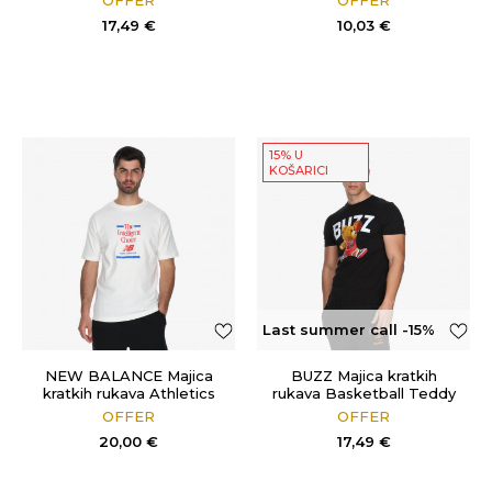
17,49
€
10,03
€
15% U
KOŠARICI
Last summer call -15%
OFF
NEW BALANCE Majica
BUZZ Majica kratkih
kratkih rukava Athletics
rukava Basketball Teddy
Relaxed Choice T-Shirt
OFFER
OFFER
20,00
€
17,49
€