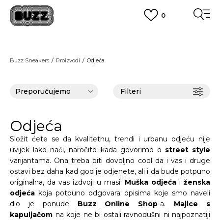
0
BESPLATNA ISPORUKA
za narudžbe iznad 100,00
€
POGLEDAJ VIŠE
BOX NOW
Dostava 1,50 €
|
Više od 800 paketomata u Hrvatskoj
Buzz Sneakers
Proizvodi
Odjeća
POGLEDAJ VIŠE
ROK ISPORUKE
3 do 5 radnih dana
POGLEDAJ VIŠE
Filteri
POVRAT ROBE
u roku od 14 dana
POGLEDAJ VIŠE
NAZOVITE NAS: 01 8000 294
Odjeća
pon-pet 9:00-16:00 sati
PLAĆANJE NA RATE
Složit ćete se da kvalitetnu, trendi i urbanu odjeću nije
do 12 rata bez kamata
uvijek lako naći, naročito kada govorimo o
street style
POGLEDAJ VIŠE
CLICK& COLLECT
besplatno preuzimanje u trgovini
varijantama. Ona treba biti dovoljno cool da i vas i druge
POGLEDAJ VIŠE
ostavi bez daha kad god je odjenete, ali i da bude potpuno
KORISNIČKA SLUŽBA
originalna, da vas izdvoji u masi.
Muška odjeća
i
ženska
kontaktirajte nas brzo i jednostavno
odjeća
koja potpuno odgovara opisima koje smo naveli
KAKO DO R1 RAČUNA
dio je ponude
Buzz Online Shop
-a.
Majice s
POGLEDAJ VIŠE
kapuljačom
na koje ne bi ostali ravnodušni ni najpoznatiji