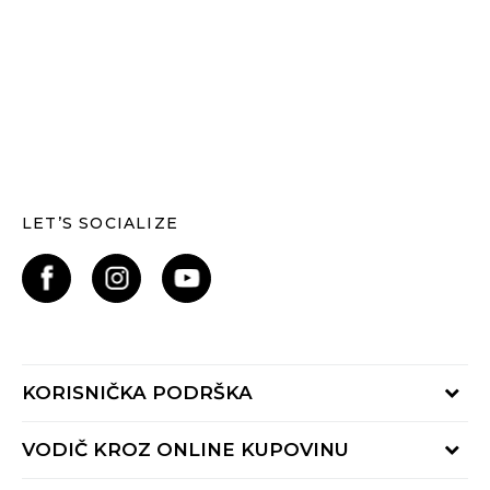
LET’S SOCIALIZE
KORISNIČKA PODRŠKA
Provjerite status narudžbe
VODIČ KROZ ONLINE KUPOVINU
Kontaktiraj nas putem:
Online obrasca