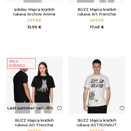
OFF
OFF
adidas Majica kratkih
BUZZ Majica kratkih
rukava Archive Anime
rukava Art Frenchie
OFFER
OFFER
31,99
€
17,49
€
15% U
KOŠARICI
Last summer call -15%
OFF
BUZZ Majica kratkih
BUZZ Majica kratkih
rukava Art Frenchie
rukava ASTRONAUT
OFFER
OFFER