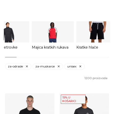
 Vjetrovke
Majica kratkih rukava
Kratke hlače
za-odrasle
za-muskarce
unisex
1200
proizvoda
15% U
KOŠARICI