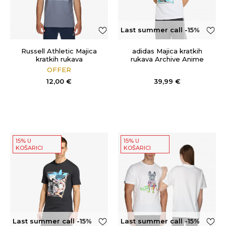
Last summer call -15%
OFF
Russell Athletic Majica
adidas Majica kratkih
kratkih rukava
rukava Archive Anime
AMBROSE-S/S
OFFER
CREWNECK TEE SHIRT
12,00
€
39,99
€
15% U
15% U
KOŠARICI
KOŠARICI
Last summer call -15%
Last summer call -15%