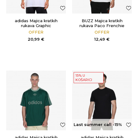
adidas Majica kratkih
BUZZ Majica kratkih
rukava Graphic
rukava Paco Frenchie
OFFER
OFFER
20,99
€
12,49
€
15% U
KOŠARICI
Last summer call -15%
OFF
adidas Majica kratkih
adidas Majica kratkih