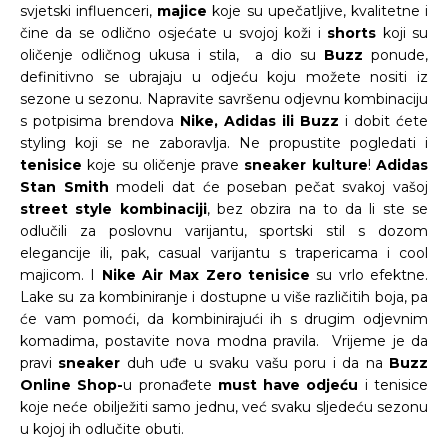
svjetski influenceri,
majice
koje su upečatljive, kvalitetne i
čine da se odlično osjećate u svojoj koži i
shorts
koji su
oličenje odličnog ukusa i stila, a dio su
Buzz
ponude,
definitivno se ubrajaju u odjeću koju možete nositi iz
sezone u sezonu. Napravite savršenu odjevnu kombinaciju
s potpisima brendova
Nike, Adidas ili Buzz
i dobit ćete
styling koji se ne zaboravlja. Ne propustite pogledati i
tenisice
koje su oličenje prave
sneaker kulture
!
Adidas
Stan Smith
modeli dat će poseban pečat svakoj vašoj
street style kombinaciji
, bez obzira na to da li ste se
odlučili za poslovnu varijantu, sportski stil s dozom
elegancije ili, pak, casual varijantu s trapericama i cool
majicom. I
Nike Air Max Zero tenisice
su vrlo efektne.
Lake su za kombiniranje i dostupne u više različitih boja, pa
će vam pomoći, da kombinirajući ih s drugim odjevnim
komadima, postavite nova modna pravila. Vrijeme je da
pravi
sneaker
duh uđe u svaku vašu poru i da na
Buzz
Online Shop
-
u pronađete
must have odjeću
i tenisice
koje neće obilježiti samo jednu, već svaku sljedeću sezonu
u kojoj ih odlučite obuti.