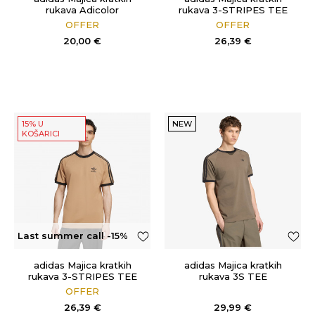
rukava Adicolor
rukava 3-STRIPES TEE
OFFER
OFFER
20,00
€
26,39
€
15% U
NEW
KOŠARICI
Last summer call -15%
OFF
adidas Majica kratkih
adidas Majica kratkih
rukava 3-STRIPES TEE
rukava 3S TEE
OFFER
26,39
€
29,99
€