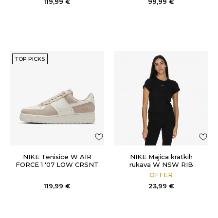
119,99
€
99,99
€
TOP PICKS
NIKE Tenisice W AIR
NIKE Majica kratkih
FORCE 1 '07 LOW CRSNT
rukava W NSW RIB
TGHT SS TEE
OFFER
119,99
€
23,99
€