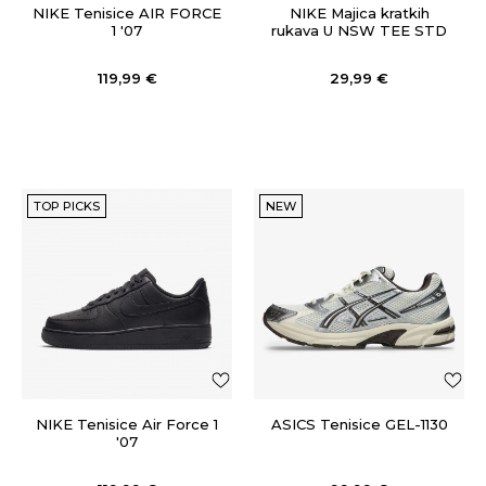
NIKE Tenisice AIR FORCE
NIKE Majica kratkih
1 '07
rukava U NSW TEE STD
CLUB FTRA BOX
119,99
€
29,99
€
TOP PICKS
NEW
NIKE Tenisice Air Force 1
ASICS Tenisice GEL-1130
'07