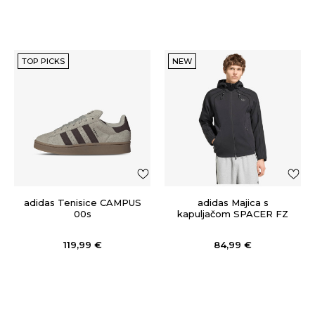
TOP PICKS
NEW
adidas Tenisice CAMPUS
adidas Majica s
00s
kapuljačom SPACER FZ
HD
119,99
€
84,99
€