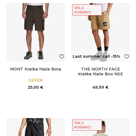
15% U
KOŠARICI
Last summer call -15%
OFF
MONT Kratke hlače Bora
THE NORTH FACE
Kratke hlače Box NSE
Light
OFFER
25,00
€
49,99
€
15% U
KOŠARICI