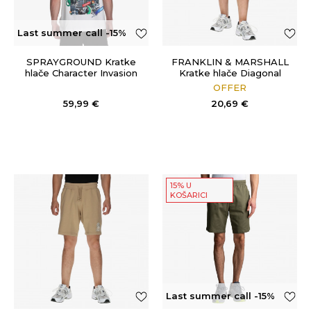
Last summer call -15%
OFF
SPRAYGROUND Kratke
FRANKLIN & MARSHALL
hlače Character Invasion
Kratke hlače Diagonal
OFFER
59,99
€
20,69
€
15% U
KOŠARICI
Last summer call -15%