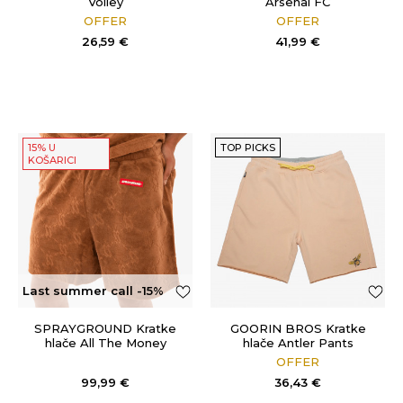
Volley
Arsenal FC
OFFER
OFFER
26,59
€
41,99
€
15% U
TOP PICKS
KOŠARICI
Last summer call -15%
OFF
SPRAYGROUND Kratke
GOORIN BROS Kratke
hlače All The Money
hlače Antler Pants
OFFER
99,99
€
36,43
€