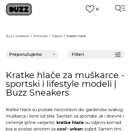
0
BESPLATNA ISPORUKA
za narudžbe iznad 100,00
€
POGLEDAJ VIŠE
BOX NOW
Dostava 1,50 €
|
Više od 800 paketomata u Hrvatskoj
Buzz Sneakers
Proizvodi
Odjeća
Kratke hlače
POGLEDAJ VIŠE
ROK ISPORUKE
3 do 5 radnih dana
POGLEDAJ VIŠE
Filteri
POVRAT ROBE
u roku od 14 dana
POGLEDAJ VIŠE
NAZOVITE NAS: 01 8000 294
Kratke hlače za muškarce -
pon-pet 9:00-16:00 sati
PLAĆANJE NA RATE
sportski i lifestyle modeli |
do 12 rata bez kamata
Buzz Sneakers
POGLEDAJ VIŠE
CLICK& COLLECT
besplatno preuzimanje u trgovini
POGLEDAJ VIŠE
KORISNIČKA SLUŽBA
Kratke hlače
su postale neizostavni dio garderobe svakog
kontaktirajte nas brzo i jednostavno
muškarca i žene od stila. Savršen za sportske, ali i dnevne i
KAKO DO R1 RAČUNA
večernje ljetne varijante,
kratke hlače
su odjevni komad
POGLEDAJ VIŠE
koji je postao sinonim za
cool
i
urban
izgled. Samim tim,