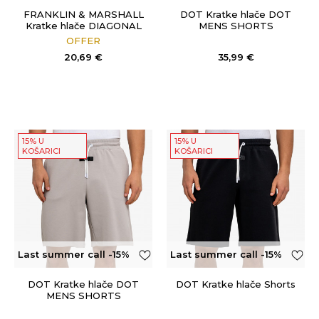
OFF
FRANKLIN & MARSHALL
DOT Kratke hlače DOT
Kratke hlače DIAGONAL
MENS SHORTS
COTTON FLEECE
OFFER
20,69
€
35,99
€
15% U
15% U
KOŠARICI
KOŠARICI
Last summer call -15%
Last summer call -15%
OFF
OFF
DOT Kratke hlače DOT
DOT Kratke hlače Shorts
MENS SHORTS