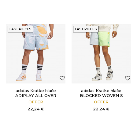
LAST PIECES
LAST PIECES
adidas Kratke hlače
adidas Kratke hlače
ADIPLAY ALL OVER
BLOCKED WOVEN S
PRINT
OFFER
OFFER
22,24
€
22,24
€