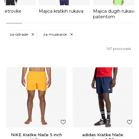
 Vjetrovke
Majica kratkih rukava
Majica dugih rukava 
patentom
za-odrasle
za-muskarce
147
proizvoda
NIKE Kratke hlače 5 inch
adidas Kratke hlače