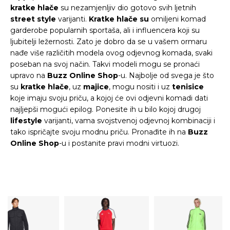
kratke hlače
su nezamjenljiv dio gotovo svih ljetnih
street style
varijanti.
Kratke hlače
su
omiljeni komad
garderobe popularnih sportaša, ali i influencera koji su
ljubitelji ležernosti. Zato je dobro da se u vašem ormaru
nađe više različitih modela ovog odjevnog komada, svaki
poseban na svoj način. Takvi modeli mogu se pronaći
upravo na
Buzz Online Shop
-u. Najbolje od svega je što
su
kratke hlače
, uz
majice
, mogu nositi i uz
tenisice
koje imaju svoju priču, a kojoj će ovi odjevni komadi dati
najljepši mogući epilog. Ponesite ih u bilo kojoj drugoj
lifestyle
varijanti, vama svojstvenoj odjevnoj kombinaciji i
tako ispričajte svoju modnu priču. Pronađite ih na
Buzz
Online Shop
-u i postanite pravi modni virtuozi.