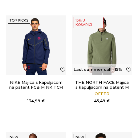
TOP PICKS
15% U
KOŠARICI
Last summer call -15%
OFF
NIKE Majica s kapuljačom
THE NORTH FACE Majica
na patent FCB M NK TCH
s kapuljačom na patent M
FLC FZ WR HOODIE
GLACIER FLEECE 1/4 ZIP
OFFER
JACKET
134,99
€
45,49
€
NEW
NEW