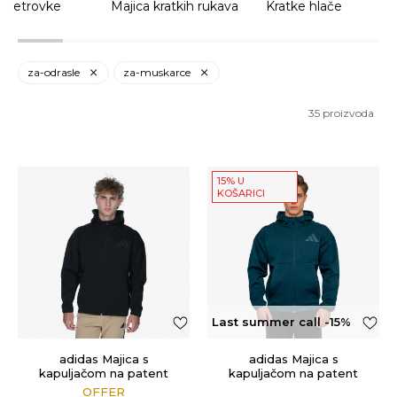
 Vjetrovke
Majica kratkih rukava
Kratke hlače
za-odrasle
za-muskarce
35
proizvoda
15% U
KOŠARICI
Last summer call -15%
OFF
adidas Majica s
adidas Majica s
kapuljačom na patent
kapuljačom na patent
Z.N.E.
Z.N.E.
OFFER