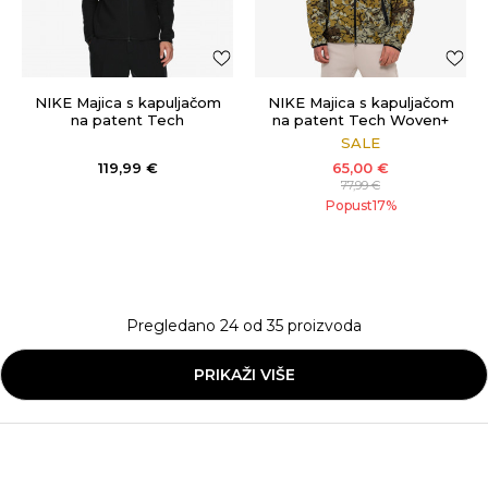
NIKE Majica s kapuljačom
NIKE Majica s kapuljačom
na patent Tech
na patent Tech Woven+
FZ
SALE
119,99
€
65,00
€
77,99
€
Popust
17
%
Pregledano
24
od
35
proizvoda
PRIKAŽI VIŠE