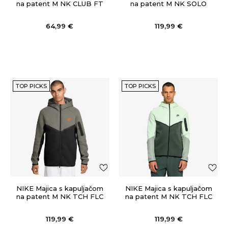
na patent M NK CLUB FT
na patent M NK SOLO
PO HOODIE
SW FLC HOODIE GPX
64,99
€
119,99
€
TOP PICKS
TOP PICKS
NIKE Majica s kapuljačom
NIKE Majica s kapuljačom
na patent M NK TCH FLC
na patent M NK TCH FLC
FZ WR HOODIE
FZ WR HOODIE
119,99
€
119,99
€