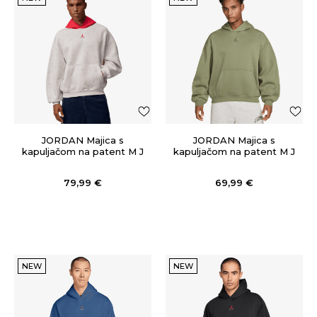
JORDAN Majica s
JORDAN Majica s
kapuljačom na patent M J
kapuljačom na patent M J
BRK LSR FLC PO BB
BRK OVZ FLC PO BB
79,99
€
69,99
€
NEW
NEW