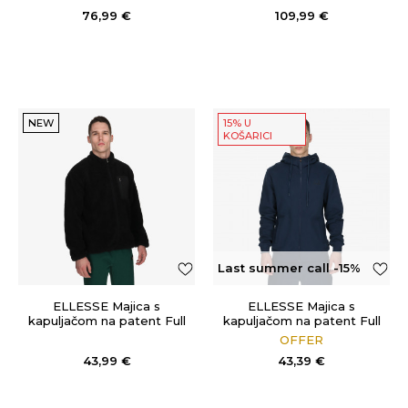
76,99
€
109,99
€
NEW
15% U
KOŠARICI
Last summer call -15%
OFF
ELLESSE Majica s
ELLESSE Majica s
kapuljačom na patent Full
kapuljačom na patent Full
Zip
Zip
OFFER
43,99
€
43,39
€