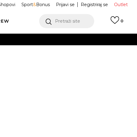
Shopovi
Sport
&
Bonus
Prijavi se
Registriraj se
Outlet
REW
Pretraži site
0
VIŠE
LEDAJ VIŠE
RAMA
VIŠE
obnih podataka.
Program)
da
je
suglasnost Sport
Visionu
za