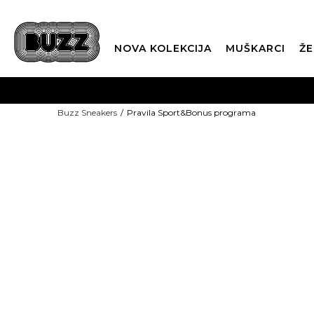
NOVA KOLEKCIJA
MUŠKARCI
ŽE
BES
Buzz Sneakers
Pravila Sport&Bonus programa
BOX NOW
PRA
Pravila programa „
S
port
Obavijest o privatnosti
CLI
BDS SPORT CR d.o.o.
, Zagreb, Bani 
Korisnik
verifikacijom svojeg mobilnog te