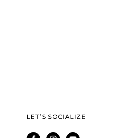
ak bodova.
dostavio Sport
Vision
-u
.
Korisnik Programa
Važenje kartice prestaje od trenutka kada
ama izbrisati iz baze podataka, u skladu s
ma. Sport
Vision
može obavijestiti
korisnika
ru
01
8000 29
5
.
isima.
LET’S SOCIALIZE