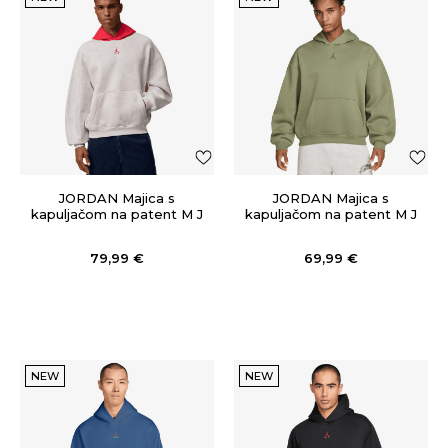
JORDAN Majica s
JORDAN Majica s
kapuljačom na patent M J
kapuljačom na patent M J
BRK LSR FLC PO BB
BRK OVZ FLC PO BB
79,99
€
69,99
€
NEW
NEW