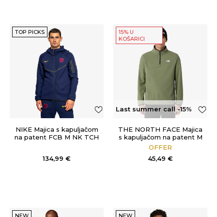
TOP PICKS
15% U
KOŠARICI
Last summer call -15%
OFF
NIKE Majica s kapuljačom
THE NORTH FACE Majica
na patent FCB M NK TCH
s kapuljačom na patent M
FLC FZ WR HOODIE
GLACIER FLEECE 1/4 ZIP
OFFER
JACKET
134,99
€
45,49
€
NEW
NEW