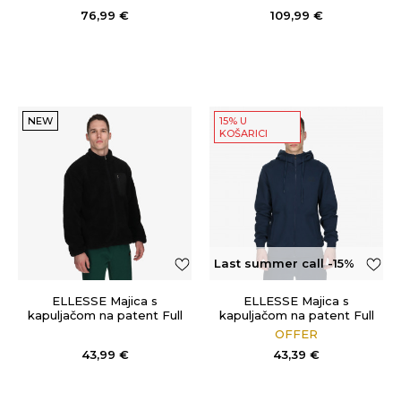
76,99
€
109,99
€
NEW
15% U
KOŠARICI
Last summer call -15%
OFF
ELLESSE Majica s
ELLESSE Majica s
kapuljačom na patent Full
kapuljačom na patent Full
Zip
Zip
OFFER
43,99
€
43,39
€