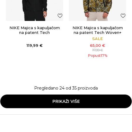
NIKE Majica s kapuljačom
NIKE Majica s kapuljačom
na patent Tech
na patent Tech Woven+
FZ
SALE
119,99
€
65,00
€
77,99
€
Popust
17
%
Pregledano
24
od
35
proizvoda
PRIKAŽI VIŠE