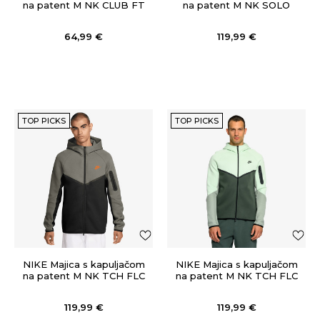
na patent M NK CLUB FT
na patent M NK SOLO
PO HOODIE
SW FLC HOODIE GPX
64,99
€
119,99
€
TOP PICKS
TOP PICKS
NIKE Majica s kapuljačom
NIKE Majica s kapuljačom
na patent M NK TCH FLC
na patent M NK TCH FLC
FZ WR HOODIE
FZ WR HOODIE
119,99
€
119,99
€