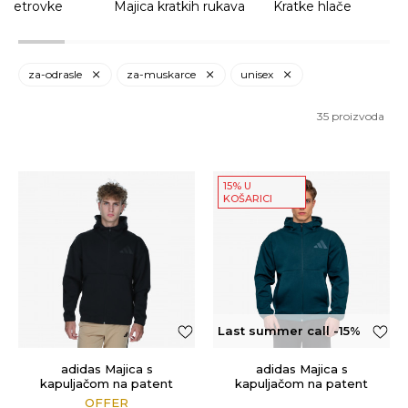
 Vjetrovke
Majica kratkih rukava
Kratke hlače
za-odrasle
za-muskarce
unisex
35
proizvoda
15% U
KOŠARICI
Last summer call -15%
OFF
adidas Majica s
adidas Majica s
kapuljačom na patent
kapuljačom na patent
Z.N.E.
Z.N.E.
OFFER