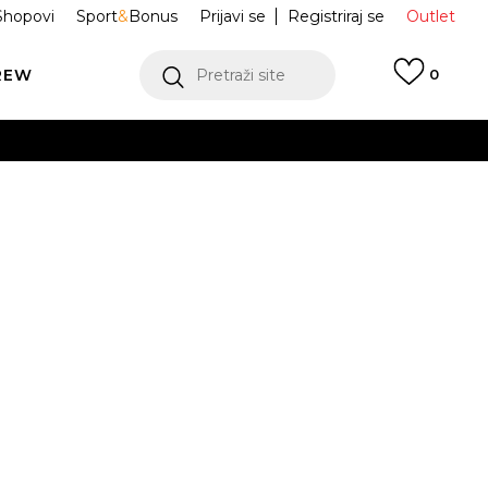
Shopovi
Sport
&
Bonus
Prijavi se
Registriraj se
Outlet
REW
Pretraži site
0
VIŠE
LEDAJ VIŠE
 kratkih rukava
JM8976
M
L
XL
2XL
3XL
VIŠE