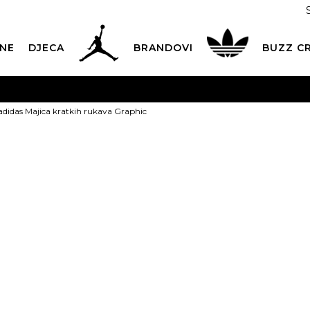
NE
DJECA
BRANDOVI
BUZZ C
PLATNA ISPORUKA
za narudžbe iznad 100,00
€
POGLEDAJ 
adidas Majica kratkih rukava Graphic
Dostava 1,50 €
|
Više od 800 paketomata u Hrvatskoj
POG
ROK ISPORUKE
3 do 5 radnih dana
POGLEDAJ VIŠE
adidas Majica
POVRAT ROBE
u roku od 14 dana
POGLEDAJ VIŠE
Graphic
NAZOVITE NAS: 01 8000 294
pon-pet 9:00-16:00 sati
Izaberi veličinu:
PLAĆANJE NA RATE
do 12 rata bez kamata
POGLEDAJ VIŠE
XS
S
CK& COLLECT
besplatno preuzimanje u trgovini
POGLEDAJ 
4XL
KORISNIČKA SLUŽBA
kontaktirajte nas brzo i jednostavno
4XL