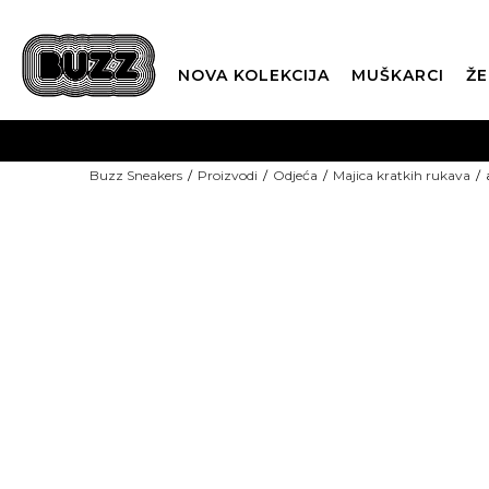
NOVA KOLEKCIJA
MUŠKARCI
ŽE
BES
Buzz Sneakers
Proizvodi
Odjeća
Majica kratkih rukava
BOX NOW
LAST PIECES
CLI