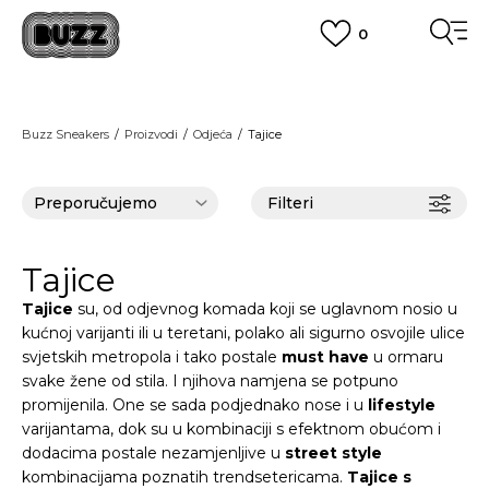
0
BESPLATNA ISPORUKA
za narudžbe iznad 100,00
€
POGLEDAJ VIŠE
BOX NOW
Dostava 1,50 €
|
Više od 800 paketomata u Hrvatskoj
Buzz Sneakers
Proizvodi
Odjeća
Tajice
POGLEDAJ VIŠE
ROK ISPORUKE
3 do 5 radnih dana
POGLEDAJ VIŠE
Filteri
POVRAT ROBE
u roku od 14 dana
POGLEDAJ VIŠE
NAZOVITE NAS: 01 8000 294
Tajice
pon-pet 9:00-16:00 sati
PLAĆANJE NA RATE
Tajice
su, od odjevnog komada koji se uglavnom nosio u
do 12 rata bez kamata
kućnoj varijanti ili u teretani, polako ali sigurno osvojile ulice
POGLEDAJ VIŠE
CLICK& COLLECT
besplatno preuzimanje u trgovini
svjetskih metropola i tako postale
must have
u ormaru
POGLEDAJ VIŠE
svake žene od stila. I njihova namjena se potpuno
KORISNIČKA SLUŽBA
promijenila. One se sada podjednako nose i u
lifestyle
kontaktirajte nas brzo i jednostavno
varijantama, dok su u kombinaciji s efektnom obućom i
KAKO DO R1 RAČUNA
dodacima postale nezamjenljive u
street style
POGLEDAJ VIŠE
kombinacijama poznatih trendsetericama.
Tajice s