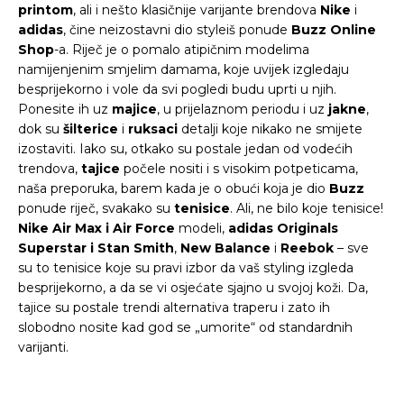
printom
, ali i nešto klasičnije varijante brendova
Nike
i
adidas
, čine neizostavni dio styleiš ponude
Buzz Online
Shop
-a. Riječ je o pomalo atipičnim modelima
namijenjenim smjelim damama, koje uvijek izgledaju
besprijekorno i vole da svi pogledi budu uprti u njih.
Ponesite ih uz
majice
, u prijelaznom periodu i uz
jakne
,
dok su
šilterice
i
ruksaci
detalji koje nikako ne smijete
izostaviti. Iako su, otkako su postale jedan od vodećih
trendova,
tajice
počele nositi i s visokim potpeticama,
naša preporuka, barem kada je o obući koja je dio
Buzz
ponude riječ, svakako su
tenisice
. Ali, ne bilo koje tenisice!
Nike Air Max i Air Force
modeli,
adidas Originals
Superstar i Stan Smith
,
New Balance
i
Reebok
– sve
su to tenisice koje su pravi izbor da vaš styling izgleda
besprijekorno, a da se vi osjećate sjajno u svojoj koži. Da,
tajice su postale trendi alternativa traperu i zato ih
slobodno nosite kad god se „umorite“ od standardnih
varijanti.