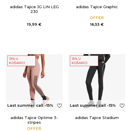
OFF
adidas Tajice JG LIN LEG
adidas Tajice Graphic
230
OFFER
19,99
€
16,53
€
15% U
15% U
KOŠARICI
KOŠARICI
Last summer call -15%
Last summer call -15%
OFF
OFF
adidas Tajice Optime 3-
adidas Tajice Stadium
stripes
OFFER