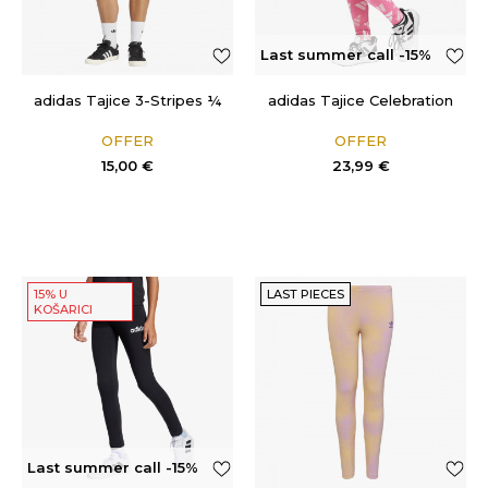
Last summer call -15%
OFF
adidas Tajice 3-Stripes ¼
adidas Tajice Celebration
OFFER
OFFER
15,00
€
23,99
€
15% U
LAST PIECES
KOŠARICI
Last summer call -15%