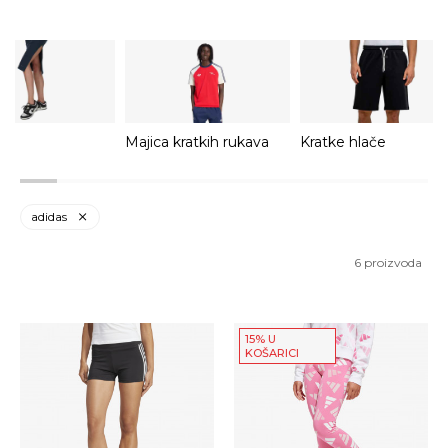
Majica kratkih rukava
Kratke hlače
adidas
6
proizvoda
15% U
KOŠARICI