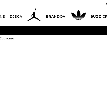
NE
DJECA
BRANDOVI
BUZZ C
PLATNA ISPORUKA
za narudžbe iznad 100,00
€
POGLEDAJ 
 Cushioned
Dostava 1,50 €
|
Više od 800 paketomata u Hrvatskoj
POG
ROK ISPORUKE
3 do 5 radnih dana
POGLEDAJ VIŠE
NIKE Čarape 
POVRAT ROBE
u roku od 14 dana
POGLEDAJ VIŠE
NAZOVITE NAS: 01 8000 294
pon-pet 9:00-16:00 sati
PLAĆANJE NA RATE
do 12 rata bez kamata
POGLEDAJ VIŠE
1
CK& COLLECT
besplatno preuzimanje u trgovini
POGLEDAJ 
13,99
€
KORISNIČKA SLUŽBA
kontaktirajte nas brzo i jednostavno