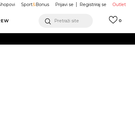
Shopovi
Sport
&
Bonus
Prijavi se
Registriraj se
Outlet
REW
Pretraži site
0
VIŠE
LEDAJ VIŠE
Cushioned
SX4926-901
VIŠE
Obavijesti me o sniženju
OVDJE