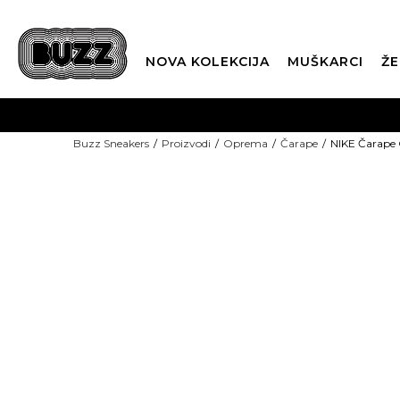
NOVA KOLEKCIJA
MUŠKARCI
ŽE
BES
Buzz Sneakers
Proizvodi
Oprema
Čarape
NIKE Čarape
BOX NOW
15% U KOŠARICI
CLI