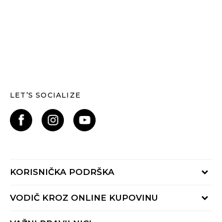
LET’S SOCIALIZE
KORISNIČKA PODRŠKA
Provjerite status narudžbe
VODIČ KROZ ONLINE KUPOVINU
Kontaktiraj nas putem:
Online obrasca
Kako se registrirati