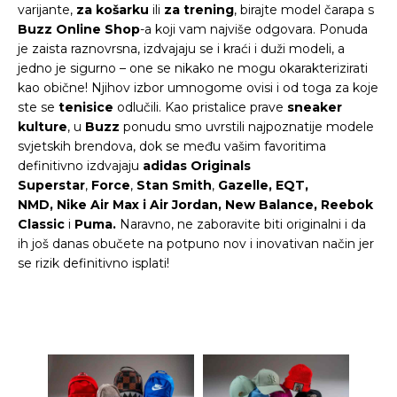
varijante,
za košarku
ili
za trening
, birajte model čarapa s
Buzz Online Shop
-a koji vam najviše odgovara. Ponuda
je zaista raznovrsna, izdvajaju se i kraći i duži modeli, a
jedno je sigurno – one se nikako ne mogu okarakterizirati
kao obične! Njihov izbor umnogome ovisi i od toga za koje
ste se
tenisice
odlučili. Kao pristalice prave
sneaker
kulture
, u
Buzz
ponudu smo uvrstili najpoznatije modele
svjetskih brendova, dok se među vašim favoritima
definitivno izdvajaju
adidas Originals
Superstar
,
Force
,
Stan Smith
,
Gazelle, EQT,
NMD,
Nike Air Max i Air Jordan, New Balance, Reebok
Classic
i
Puma.
Naravno, ne zaboravite biti originalni i da
ih još danas obučete na potpuno nov i inovativan način jer
se rizik definitivno isplati!