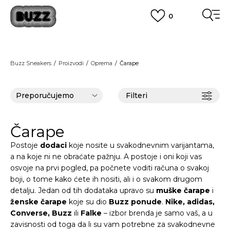
0
BESPLATNA ISPORUKA
za narudžbe iznad 100,00
€
POGLEDAJ VIŠE
BOX NOW
Dostava 1,50 €
|
Više od 800 paketomata u Hrvatskoj
Buzz Sneakers
Proizvodi
Oprema
Čarape
POGLEDAJ VIŠE
ROK ISPORUKE
3 do 5 radnih dana
POGLEDAJ VIŠE
Filteri
POVRAT ROBE
u roku od 14 dana
POGLEDAJ VIŠE
NAZOVITE NAS: 01 8000 294
Čarape
pon-pet 9:00-16:00 sati
PLAĆANJE NA RATE
Postoje
dodaci
koje nosite u svakodnevnim varijantama,
do 12 rata bez kamata
a na koje ni ne obraćate pažnju. A postoje i oni koji vas
POGLEDAJ VIŠE
CLICK& COLLECT
besplatno preuzimanje u trgovini
osvoje na prvi pogled, pa počnete voditi računa o svakoj
POGLEDAJ VIŠE
boji, o tome kako ćete ih nositi, ali i o svakom drugom
KORISNIČKA SLUŽBA
detalju. Jedan od tih dodataka upravo su
muške
čarape
i
kontaktirajte nas brzo i jednostavno
ženske čarape
koje su dio
Buzz ponude
.
Nike, adidas,
KAKO DO R1 RAČUNA
Converse, Buzz
ili
Falke
– izbor brenda je samo vaš, a u
POGLEDAJ VIŠE
zavisnosti od toga da li su vam potrebne za svakodnevne