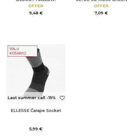
BLACK
OFFER
OFFER
9,48
€
7,09
€
15% U
KOŠARICI
Last summer call -15%
OFF
ELLESSE Čarape Socket
5,99
€