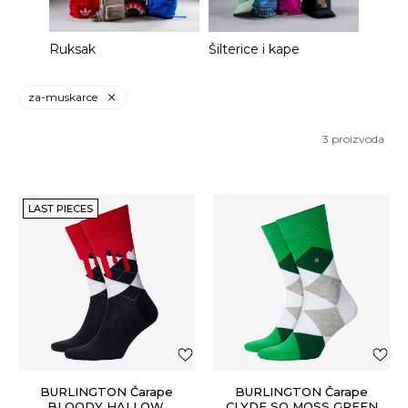
Ruksak
Šilterice i kape
za-muskarce
3
proizvoda
LAST PIECES
BURLINGTON Čarape
BURLINGTON Čarape
BLOODY HALLOW.
CLYDE SO MOSS GREEN