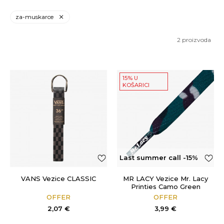
za-muskarce
2
proizvoda
15% U
KOŠARICI
Last summer call -15%
OFF
VANS Vezice CLASSIC
MR LACY Vezice Mr. Lacy
Printies Camo Green
OFFER
OFFER
2,07
€
3,99
€