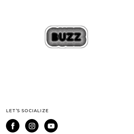
LET’S SOCIALIZE