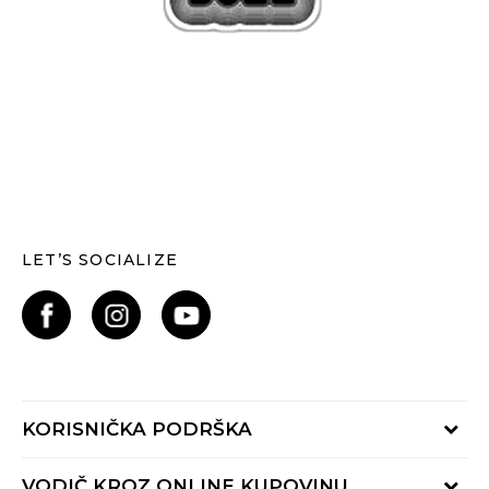
LET’S SOCIALIZE
KORISNIČKA PODRŠKA
Provjerite status narudžbe
VODIČ KROZ ONLINE KUPOVINU