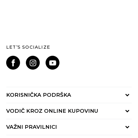
LET’S SOCIALIZE
KORISNIČKA PODRŠKA
Provjerite status narudžbe
VODIČ KROZ ONLINE KUPOVINU
Kontaktiraj nas putem:
Online obrasca
Kako se registrirati
VAŽNI PRAVILNICI
Nazovi nas:
Kako do R1 računa
pon-pet 9:00 - 16:00h