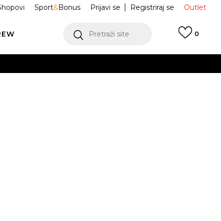
Shopovi
Sport
&
Bonus
Prijavi se
Registriraj se
Outlet
REW
Pretraži site
0
VIŠE
LEDAJ VIŠE
 trenirke
IO8607-451
L
XL
2XL
VIŠE
JE DOSTUPAN