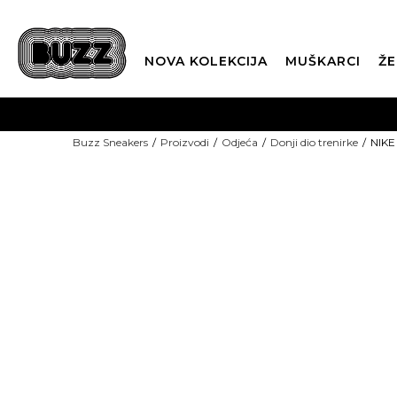
NOVA KOLEKCIJA
MUŠKARCI
ŽE
BES
Buzz Sneakers
Proizvodi
Odjeća
Donji dio trenirke
NIKE 
BOX NOW
CLI