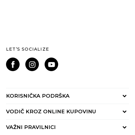
LET’S SOCIALIZE
KORISNIČKA PODRŠKA
Provjerite status narudžbe
VODIČ KROZ ONLINE KUPOVINU
Kontaktiraj nas putem:
Online obrasca
Kako se registrirati
VAŽNI PRAVILNICI
Nazovi nas:
Kako do R1 računa