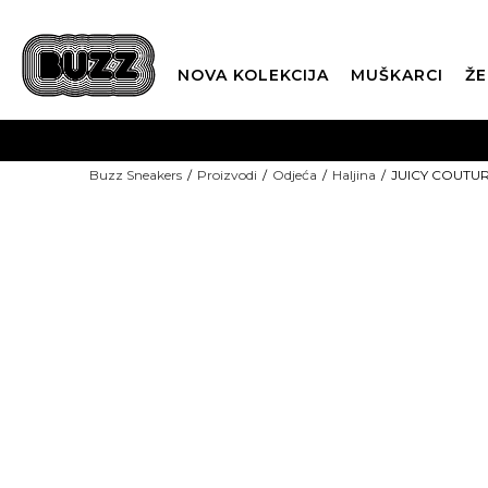
NOVA KOLEKCIJA
MUŠKARCI
ŽE
BES
Buzz Sneakers
Proizvodi
Odjeća
Haljina
JUICY COUTURE
BOX NOW
15% U KOŠARICI
CLI