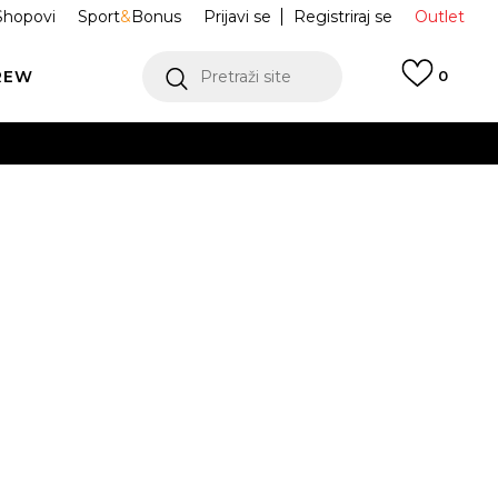
Shopovi
Sport
&
Bonus
Prijavi se
Registriraj se
Outlet
REW
Pretraži site
0
VIŠE
LEDAJ VIŠE
E Haljina
JCWED24309-700
VIŠE
Obavijesti me o sniženju