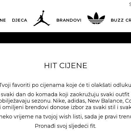
NE
DJECA
BRANDOVI
BUZZ C
PLATNA ISPORUKA
za narudžbe iznad 100,00
€
POGLEDAJ 
Dostava 1,50 €
|
Više od 800 paketomata u Hrvatskoj
POG
ROK ISPORUKE
3 do 5 radnih dana
POGLEDAJ VIŠE
HIT CIJENE
POVRAT ROBE
u roku od 14 dana
POGLEDAJ VIŠE
NAZOVITE NAS: 01 8000 294
Tvoji favoriti po cijenama koje će ti olakšati odluku
pon-pet 9:00-16:00 sati
š svaki dan do komada koji zaokružuju svaki outfi
PLAĆANJE NA RATE
do 12 rata bez kamata
POGLEDAJ VIŠE
 obilježavaju sezonu. Nike, adidas, New Balance, C
i omiljeni brendovi donose izbor za svaki stil i svak
CK& COLLECT
besplatno preuzimanje u trgovini
POGLEDAJ 
neko vrijeme na tvojoj wish listi, sada je pravi tre
KORISNIČKA SLUŽBA
kontaktirajte nas brzo i jednostavno
Pronađi svoj sljedeći fit.