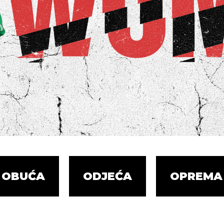
OBUĆA
ODJEĆA
OPREMA