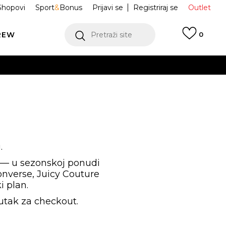
Shopovi
Sport
&
Bonus
Prijavi se
Registriraj se
Outlet
REW
Pretraži site
0
VIŠE
LEDAJ VIŠE
.
t — u sezonskoj ponudi
onverse, Juicy Couture
i plan.
VIŠE
nutak za checkout.