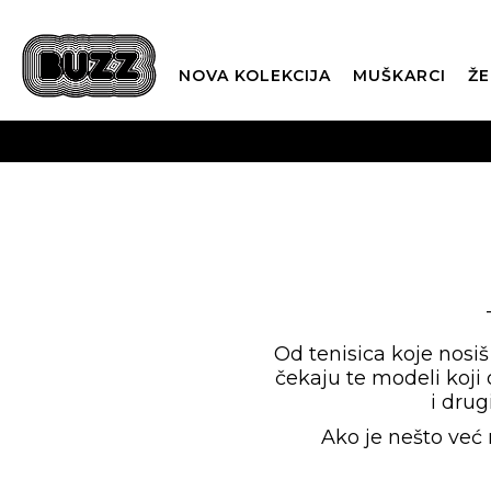
NOVA KOLEKCIJA
MUŠKARCI
ŽE
BES
BOX NOW
Od tenisica koje nosi
čekaju te modeli koji
i drug
CLI
Ako je nešto već 