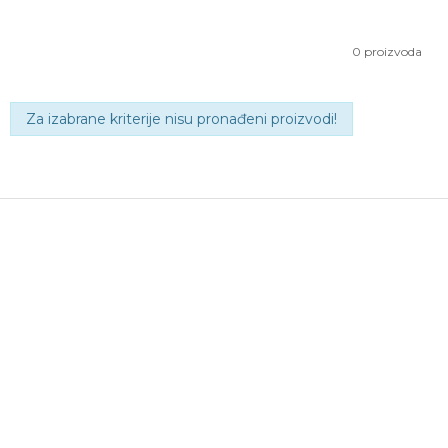
0
proizvoda
Za izabrane kriterije nisu pronađeni proizvodi!