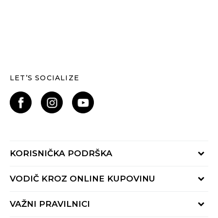
LET’S SOCIALIZE
KORISNIČKA PODRŠKA
Provjerite status narudžbe
VODIČ KROZ ONLINE KUPOVINU
Kontaktiraj nas putem:
Online obrasca
Kako se registrirati
VAŽNI PRAVILNICI
Nazovi nas:
Kako do R1 računa