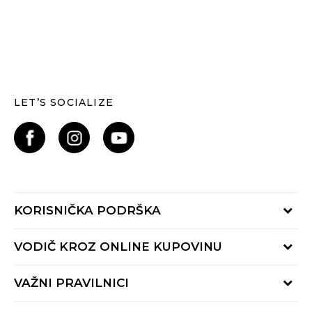
LET’S SOCIALIZE
KORISNIČKA PODRŠKA
Provjerite status narudžbe
VODIČ KROZ ONLINE KUPOVINU
Kontaktiraj nas putem:
Online obrasca
Kako se registrirati
VAŽNI PRAVILNICI
Nazovi nas:
Kako do R1 računa
pon-pet 9:00 - 16:00h
Uvjeti prodaje