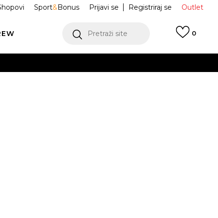
Shopovi
Sport
&
Bonus
Prijavi se
Registriraj se
Outlet
REW
Pretraži site
0
VIŠE
LEDAJ VIŠE
Y Tiro26 League
KB1352
Obavijesti me o sniženju
VIŠE
S
3XL-T
S
M
L