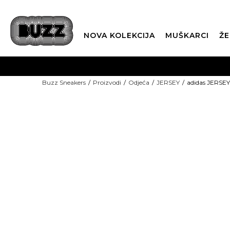
NOVA KOLEKCIJA
MUŠKARCI
ŽE
BES
Buzz Sneakers
Proizvodi
Odjeća
JERSEY
adidas JERSEY
BOX NOW
CLI