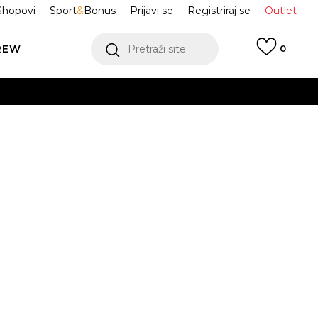
Shopovi
Sport
&
Bonus
Prijavi se
Registriraj se
Outlet
REW
Pretraži site
0
VIŠE
LEDAJ VIŠE
pa Semiury
NP0A4GKB0411
VIŠE
JE DOSTUPAN