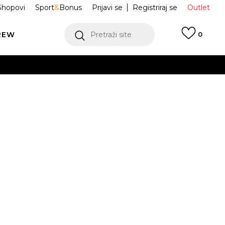
Shopovi
Sport
&
Bonus
Prijavi se
Registriraj se
Outlet
REW
Pretraži site
0
VIŠE
LEDAJ VIŠE
et za djecu
65F181-B9F
RSEY LS PANT
Obavijesti me o sniženju
VIŠE