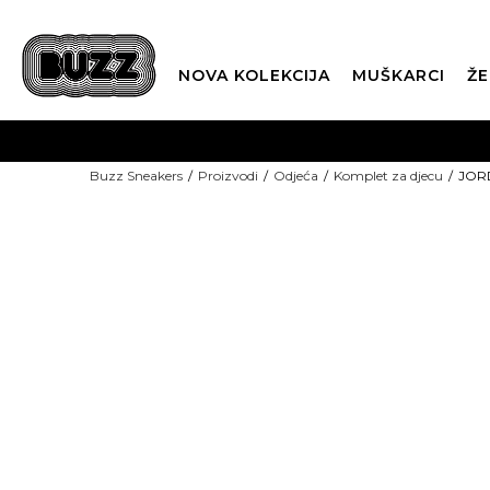
NOVA KOLEKCIJA
MUŠKARCI
ŽE
BES
Buzz Sneakers
Proizvodi
Odjeća
Komplet za djecu
JORD
BOX NOW
CLI