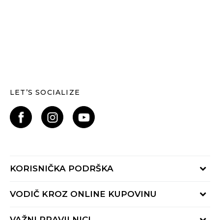
LET’S SOCIALIZE
KORISNIČKA PODRŠKA
Provjerite status narudžbe
VODIČ KROZ ONLINE KUPOVINU
Kontaktiraj nas putem:
Online obrasca
Kako se registrirati
VAŽNI PRAVILNICI