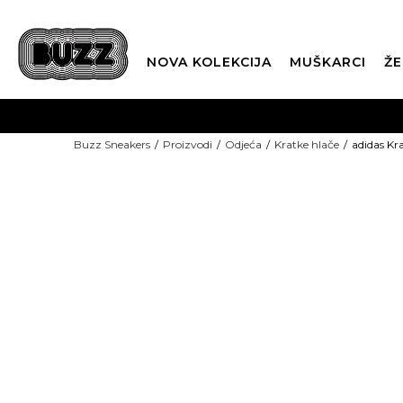
NOVA KOLEKCIJA
MUŠKARCI
ŽE
BES
Buzz Sneakers
Proizvodi
Odjeća
Kratke hlače
adidas Kr
BOX NOW
15% U KOŠARICI
CLI