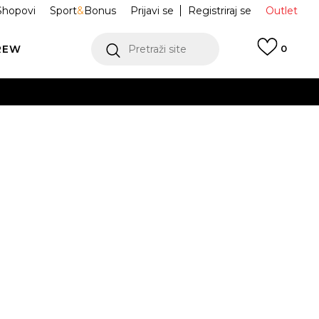
Shopovi
Sport
&
Bonus
Prijavi se
Registriraj se
Outlet
REW
Pretraži site
0
VIŠE
LEDAJ VIŠE
 hlače MESSI
JY9527
VIŠE
Obavijesti me o sniženju