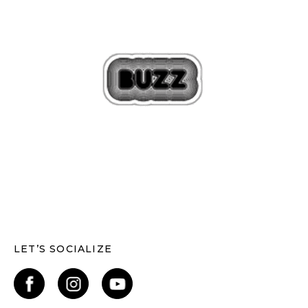
LET’S SOCIALIZE