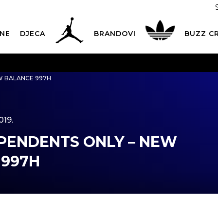
NE
DJECA
BRANDOVI
BUZZ C
PLATNA ISPORUKA
za narudžbe iznad 100,00
€
POGLEDAJ 
W BALANCE 997H
Dostava 1,50 €
|
Više od 800 paketomata u Hrvatskoj
POG
ROK ISPORUKE
3 do 5 radnih dana
POGLEDAJ VIŠE
019.
POVRAT ROBE
u roku od 14 dana
POGLEDAJ VIŠE
PENDENTS ONLY – NEW
NAZOVITE NAS: 01 8000 294
pon-pet 9:00-16:00 sati
 997H
PLAĆANJE NA RATE
do 12 rata bez kamata
POGLEDAJ VIŠE
CK& COLLECT
besplatno preuzimanje u trgovini
POGLEDAJ 
KORISNIČKA SLUŽBA
kontaktirajte nas brzo i jednostavno