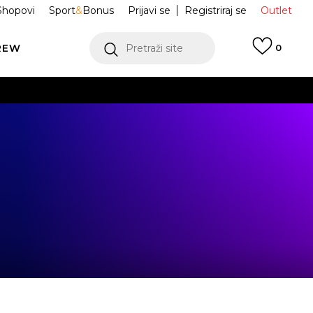
Shopovi
Sport
&
Bonus
Prijavi se
Registriraj se
Outlet
REW
Pretraži site
0
VIŠE
LEDAJ VIŠE
VIŠE