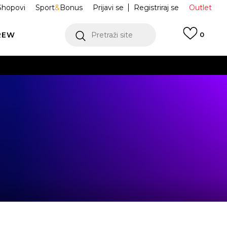
Shopovi
Sport
&
Bonus
Prijavi se
Registriraj se
Outlet
REW
Pretraži site
0
VIŠE
LEDAJ VIŠE
VIŠE