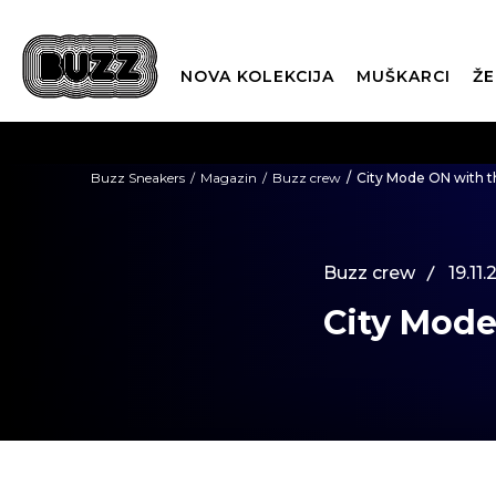
NOVA KOLEKCIJA
MUŠKARCI
ŽE
BES
Buzz Sneakers
Magazin
Buzz crew
City Mode ON with t
BOX NOW
Buzz crew
19.11.
City Mode
CLI