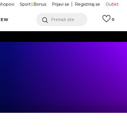
Shopovi
Sport
&
Bonus
Prijavi se
Registriraj se
Outlet
REW
Pretraži site
0
VIŠE
LEDAJ VIŠE
VIŠE