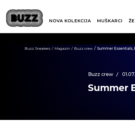
NOVA KOLEKCIJA
MUŠKARCI
ŽE
BES
Buzz Sneakers
Magazin
Buzz crew
Summer Essentials, 
BOX NOW
Buzz crew
01.07
Summer Es
CLI