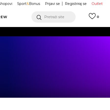
Shopovi
Sport
&
Bonus
Prijavi se
Registriraj se
Outlet
REW
Pretraži site
0
VIŠE
LEDAJ VIŠE
VIŠE