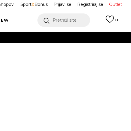
Shopovi
Sport
&
Bonus
Prijavi se
Registriraj se
Outlet
REW
Pretraži site
0
VIŠE
LEDAJ VIŠE
 dugih rukava s
KD6287
ebird
Obavijesti me o sniženju
VIŠE