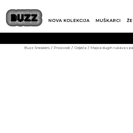
NOVA KOLEKCIJA
MUŠKARCI
ŽE
BES
Buzz Sneakers
Proizvodi
Odjeća
Majica dugih rukava s 
BOX NOW
CLI