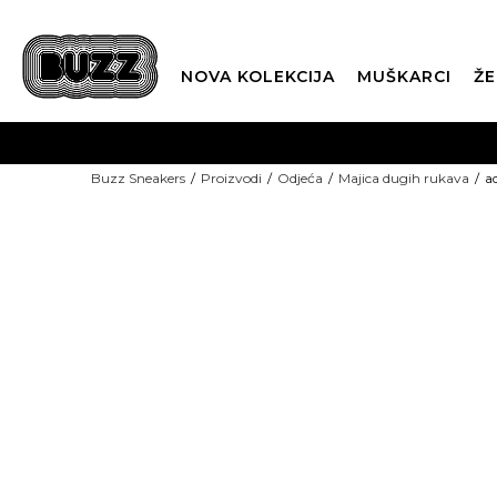
NOVA KOLEKCIJA
MUŠKARCI
ŽE
BES
Buzz Sneakers
Proizvodi
Odjeća
Majica dugih rukava
a
BOX NOW
CLI