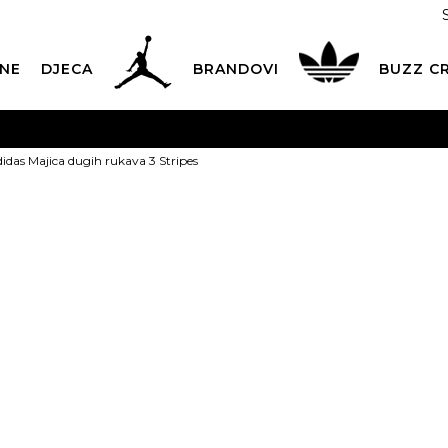
NE
DJECA
BRANDOVI
BUZZ C
PLATNA ISPORUKA
za narudžbe iznad 100,00
€
POGLEDAJ 
didas Majica dugih rukava 3 Stripes
Dostava 1,50 €
|
Više od 800 paketomata u Hrvatskoj
POG
ROK ISPORUKE
3 do 5 radnih dana
POGLEDAJ VIŠE
adidas Majica
POVRAT ROBE
u roku od 14 dana
POGLEDAJ VIŠE
Stripes
NAZOVITE NAS: 01 8000 294
pon-pet 9:00-16:00 sati
OFFER
PLAĆANJE NA RATE
do 12 rata bez kamata
POGLEDAJ VIŠE
39,99
€
CK& COLLECT
besplatno preuzimanje u trgovini
POGLEDAJ 
KORISNIČKA SLUŽBA
kontaktirajte nas brzo i jednostavno
Izaberi veličinu: