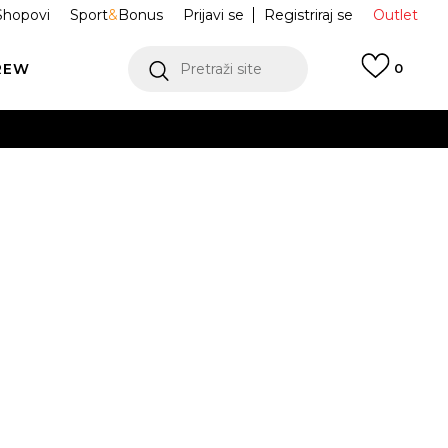
Shopovi
Sport
&
Bonus
Prijavi se
Registriraj se
Outlet
REW
Pretraži site
0
VIŠE
LEDAJ VIŠE
 dugih rukava 3
JD5285
Obavijesti me o sniženju
VIŠE