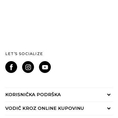
LET’S SOCIALIZE
KORISNIČKA PODRŠKA
Provjerite status narudžbe
VODIČ KROZ ONLINE KUPOVINU
Kontaktiraj nas putem: