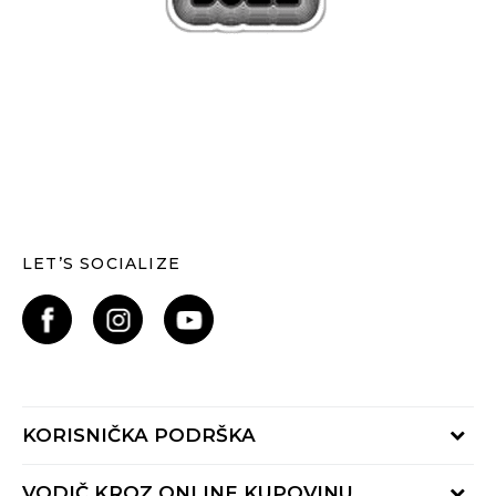
LET’S SOCIALIZE
KORISNIČKA PODRŠKA
Provjerite status narudžbe
VODIČ KROZ ONLINE KUPOVINU