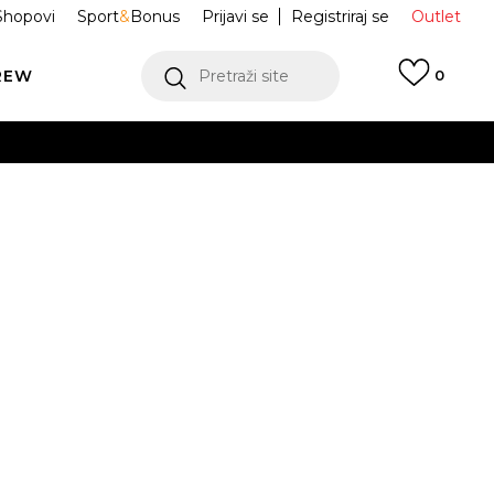
Shopovi
Sport
&
Bonus
Prijavi se
Registriraj se
Outlet
REW
Pretraži site
0
VIŠE
LEDAJ VIŠE
ACE Majica
NF0A84KNJK31
 Sunriser
M
L
XL
2XL
VIŠE
JE DOSTUPAN