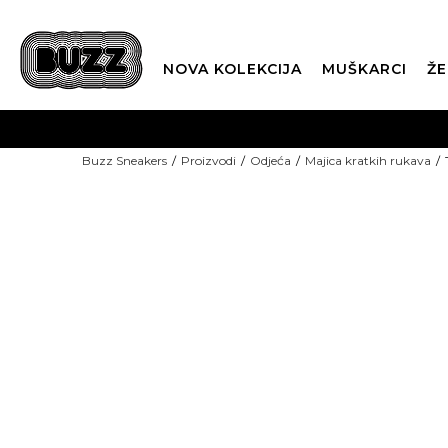
NOVA KOLEKCIJA
MUŠKARCI
ŽE
BES
Buzz Sneakers
Proizvodi
Odjeća
Majica kratkih rukava
BOX NOW
CLI