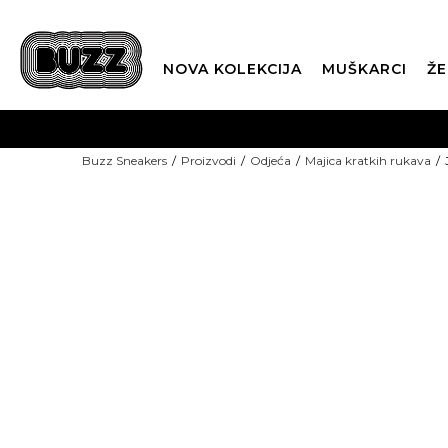
NOVA KOLEKCIJA
MUŠKARCI
ŽE
BES
Buzz Sneakers
Proizvodi
Odjeća
Majica kratkih rukava
BOX NOW
CLI