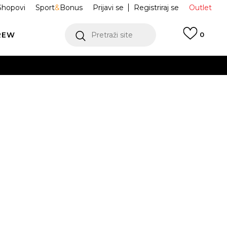
Shopovi
Sport
&
Bonus
Prijavi se
Registriraj se
Outlet
REW
Pretraži site
0
VIŠE
LEDAJ VIŠE
RE Majica
JCWCT225323-117
va ESME FITTED
Obavijesti me o sniženju
VIŠE