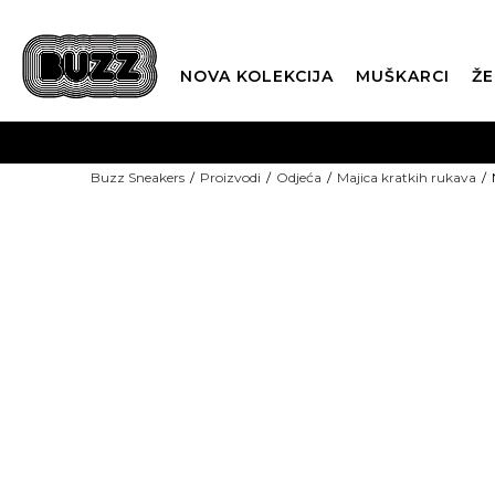
NOVA KOLEKCIJA
MUŠKARCI
ŽE
BES
Buzz Sneakers
Proizvodi
Odjeća
Majica kratkih rukava
BOX NOW
CLI