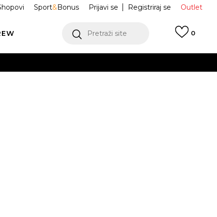
Shopovi
Sport
&
Bonus
Prijavi se
Registriraj se
Outlet
REW
Pretraži site
0
VIŠE
LEDAJ VIŠE
ratkih rukava
IO2244-657
M
L
VIŠE
JE DOSTUPAN