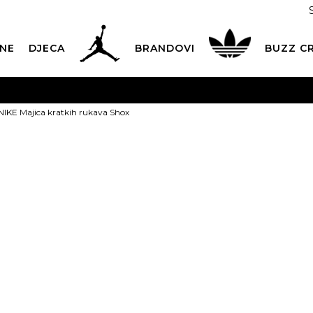
NE
DJECA
BRANDOVI
BUZZ C
PLATNA ISPORUKA
za narudžbe iznad 100,00
€
POGLEDAJ 
NIKE Majica kratkih rukava Shox
Dostava 1,50 €
|
Više od 800 paketomata u Hrvatskoj
POG
ROK ISPORUKE
3 do 5 radnih dana
POGLEDAJ VIŠE
NIKE Majica k
POVRAT ROBE
u roku od 14 dana
POGLEDAJ VIŠE
Shox
NAZOVITE NAS: 01 8000 294
pon-pet 9:00-16:00 sati
Izaberi veličinu:
PLAĆANJE NA RATE
do 12 rata bez kamata
POGLEDAJ VIŠE
XS
S
CK& COLLECT
besplatno preuzimanje u trgovini
POGLEDAJ 
KORISNIČKA SLUŽBA
kontaktirajte nas brzo i jednostavno
PROIZVOD VIŠE NI