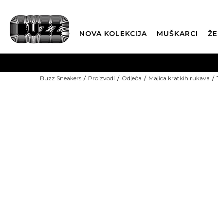
NOVA KOLEKCIJA
MUŠKARCI
ŽE
BES
Buzz Sneakers
Proizvodi
Odjeća
Majica kratkih rukava
BOX NOW
15% U KOŠARICI
CLI