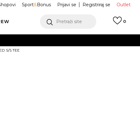
Shopovi
Sport
&
Bonus
Prijavi se
Registriraj se
Outlet
REW
Pretraži site
0
VIŠE
ED S/S TEE
LEDAJ VIŠE
ACE Majica
NF0A8EU7JK31
a U ICON
ACKET
 TEE
VIŠE