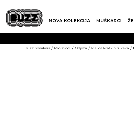
NOVA KOLEKCIJA
MUŠKARCI
ŽE
BES
Buzz Sneakers
Proizvodi
Odjeća
Majica kratkih rukava
BOX NOW
CLI