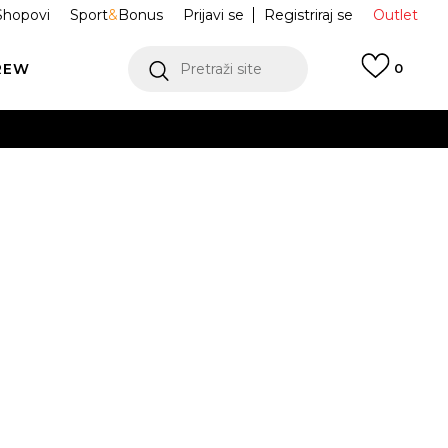
Shopovi
Sport
&
Bonus
Prijavi se
Registriraj se
Outlet
REW
Pretraži site
0
VIŠE
LEDAJ VIŠE
ratkih rukava
IO3531-663
Obavijesti me o sniženju
VIŠE