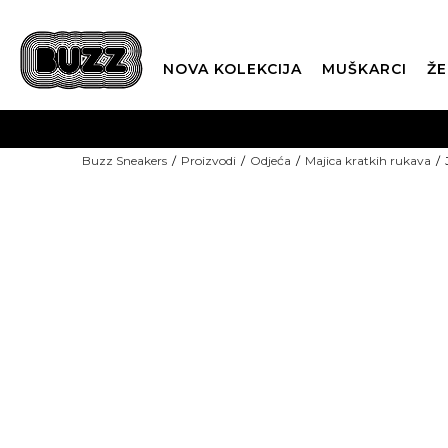
NOVA KOLEKCIJA
MUŠKARCI
ŽE
BES
Buzz Sneakers
Proizvodi
Odjeća
Majica kratkih rukava
BOX NOW
CLI