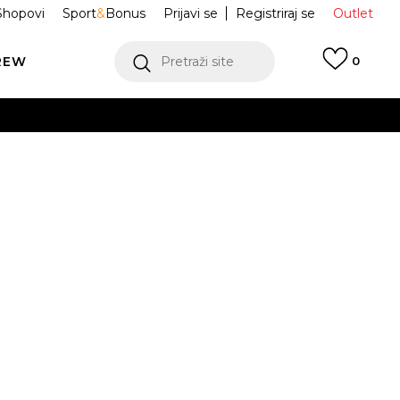
Shopovi
Sport
&
Bonus
Prijavi se
Registriraj se
Outlet
REW
Pretraži site
0
VIŠE
LEDAJ VIŠE
a kratkih
IR0776-045
Obavijesti me o sniženju
VIŠE