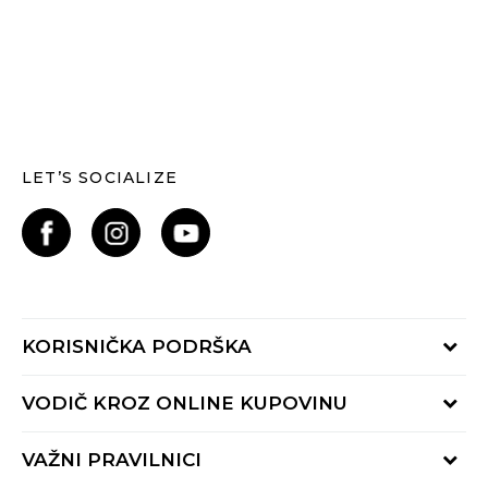
LET’S SOCIALIZE
KORISNIČKA PODRŠKA
Provjerite status narudžbe
VODIČ KROZ ONLINE KUPOVINU
Kontaktiraj nas putem:
Online obrasca
Kako se registrirati
VAŽNI PRAVILNICI
Nazovi nas:
Kako do R1 računa