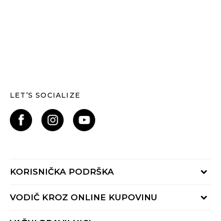
LET’S SOCIALIZE
KORISNIČKA PODRŠKA
Provjerite status narudžbe
VODIČ KROZ ONLINE KUPOVINU
Kontaktiraj nas putem:
Online obrasca
Kako se registrirati