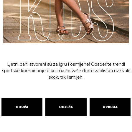
Ljetni dani stvoreni su za igru i osmijehe! Odaberite trendi
sportske kombinacije u kojima će vaše dijete zablistati uz svaki
skok, trk i smijeh.
OBUĆA
ODJEĆA
OPREMA