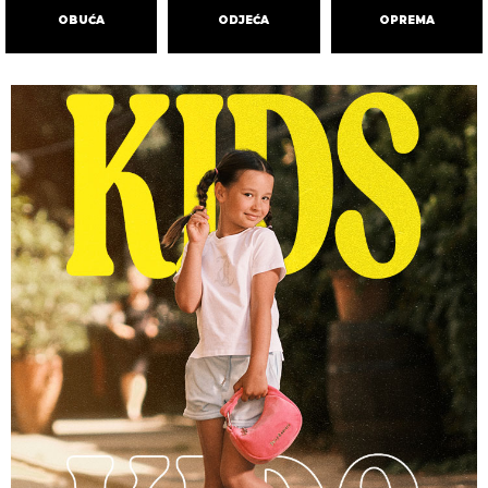
OBUĆA
ODJEĆA
OPREMA