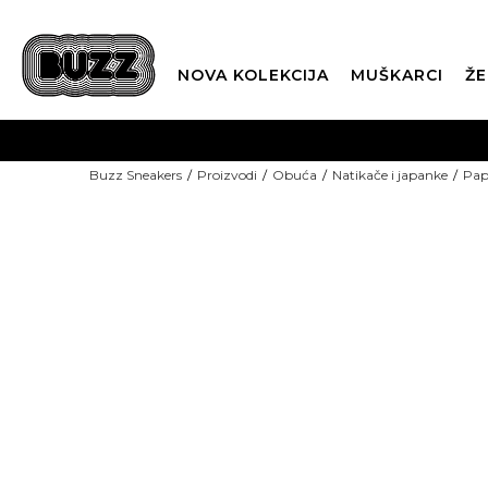
NOVA KOLEKCIJA
MUŠKARCI
ŽE
BES
Buzz Sneakers
Proizvodi
Obuća
Natikače i japanke
Pap
BOX NOW
CLI