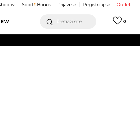
Shopovi
Sport
&
Bonus
Prijavi se
Registriraj se
Outlet
REW
Pretraži site
0
VIŠE
LEDAJ VIŠE
K Papuče
1030883
Obavijesti me o sniženju
VIŠE
8
39
40
41