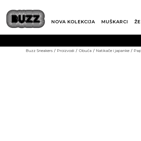
NOVA KOLEKCIJA
MUŠKARCI
ŽE
BES
Buzz Sneakers
Proizvodi
Obuća
Natikače i japanke
Pap
BOX NOW
NEW
CLI