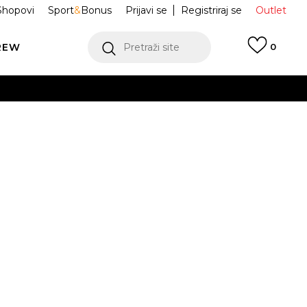
Shopovi
Sport
&
Bonus
Prijavi se
Registriraj se
Outlet
REW
Pretraži site
0
VIŠE
LEDAJ VIŠE
K Papuče
60463
Taupe
Obavijesti me o sniženju
VIŠE
8
39
40
41