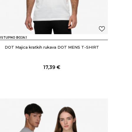
OSTUPNO BOJA:
1
DOT Majica kratkih rukava DOT MENS T-SHIRT
17,39
€