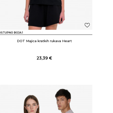
OSTUPNO BOJA:
1
DOT Majica kratkih rukava Heart
23,39
€