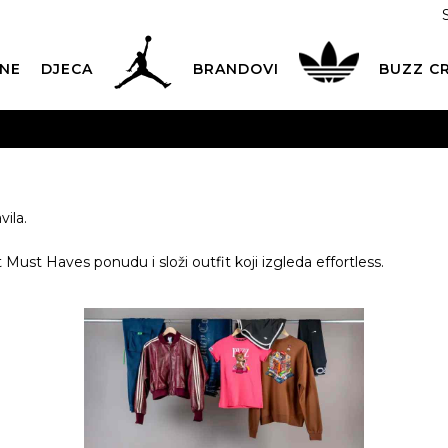
NE
DJECA
BRANDOVI
BUZZ C
PLATNA ISPORUKA
za narudžbe iznad 100,00
€
POGLEDAJ 
Dostava 1,50 €
|
Više od 800 paketomata u Hrvatskoj
POG
ROK ISPORUKE
3 do 5 radnih dana
POGLEDAJ VIŠE
vila.
POVRAT ROBE
u roku od 14 dana
POGLEDAJ VIŠE
t Must Haves ponudu i složi outfit koji izgleda effortless.
NAZOVITE NAS: 01 8000 294
pon-pet 9:00-16:00 sati
PLAĆANJE NA RATE
do 12 rata bez kamata
POGLEDAJ VIŠE
CK& COLLECT
besplatno preuzimanje u trgovini
POGLEDAJ 
KORISNIČKA SLUŽBA
kontaktirajte nas brzo i jednostavno