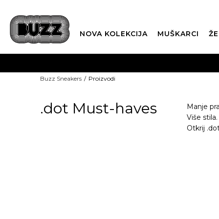
NOVA KOLEKCIJA
MUŠKARCI
ŽE
BES
Buzz Sneakers
Proizvodi
BOX NOW
.dot Must-haves
Manje pra
Više stila.
Otkrij .do
CLI