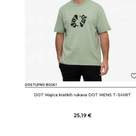
DOSTUPNO BOJA:
1
DOT Majica kratkih rukava DOT MENS T-SHIRT
25,19
€