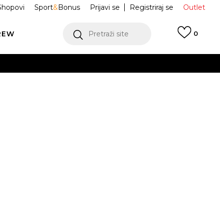
Shopovi
Sport
&
Bonus
Prijavi se
Registriraj se
Outlet
REW
Pretraži site
0
VIŠE
LEDAJ VIŠE
VIŠE