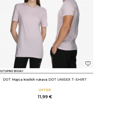
OSTUPNO BOJA:
1
DOT Majica kratkih rukava DOT UNISEX T-SHIRT
OFFER
11,99
€