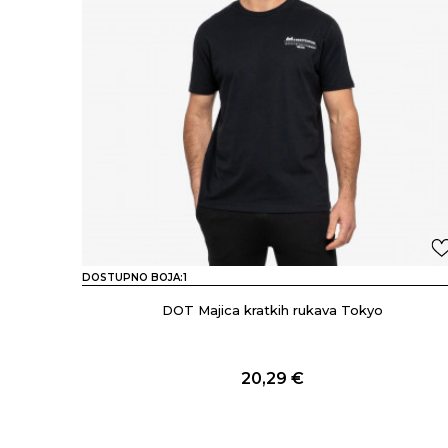
DOSTUPNO BOJA:
1
DOT Majica kratkih rukava Tokyo
20,29
€