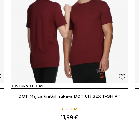
DOSTUPNO BOJA:
1
D
DOT Majica kratkih rukava DOT UNISEX T-SHIRT
OFFER
11,99
€