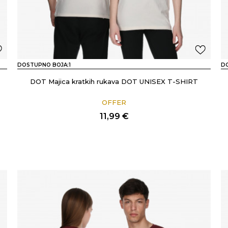
DOSTUPNO BOJA:
1
D
DOT Majica kratkih rukava DOT UNISEX T-SHIRT
OFFER
11,99
€