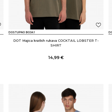
DOSTUPNO BOJA:
1
D
DOT Majica kratkih rukava COCKTAIL LOBSTER T-
SHIRT
14,99
€