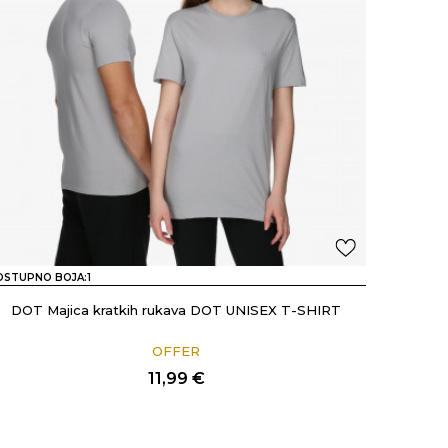
OSTUPNO BOJA:
1
DOT Majica kratkih rukava DOT UNISEX T-SHIRT
OFFER
11,99
€