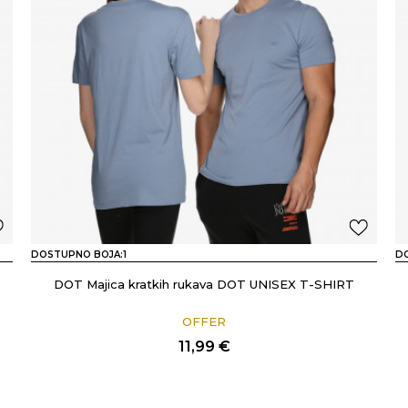
DOSTUPNO BOJA:
1
D
DOT Majica kratkih rukava DOT UNISEX T-SHIRT
OFFER
11,99
€