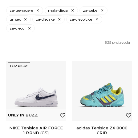
za-teenagere
mala-djeca
za-bebe
unisex
za-djecake
za-djevojcice
za-djecu
925
proizvoda
TOP PICKS
ONLY IN BUZZ
NIKE Tenisice AIR FORCE
adidas Tenisice ZX 8000
1 BRND (GS)
CRIB