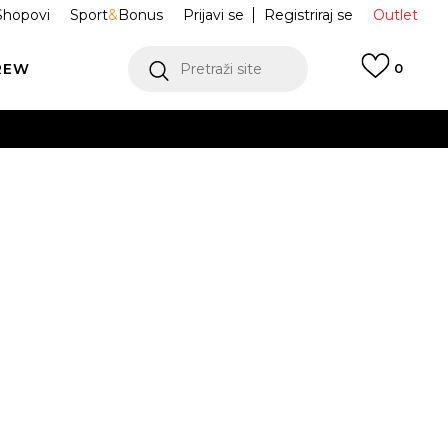
Shopovi
Sport
&
Bonus
Prijavi se
Registriraj se
Outlet
REW
Pretraži site
0
VIŠE
LEDAJ VIŠE
Sportswear
FQ5559-113
Obavijesti me o sniženju
VIŠE