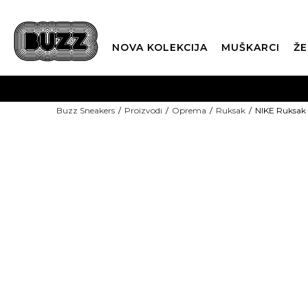
NOVA KOLEKCIJA
MUŠKARCI
ŽE
BES
Buzz Sneakers
Proizvodi
Oprema
Ruksak
NIKE Ruksak 
BOX NOW
CLI