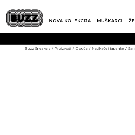
NOVA KOLEKCIJA
MUŠKARCI
ŽE
BES
Buzz Sneakers
Proizvodi
Obuća
Natikače i japanke
San
BOX NOW
TOP PICKS
CLI