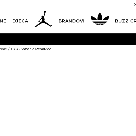
NE
DJECA
BRANDOVI
BUZZ C
PLATNA ISPORUKA
za narudžbe iznad 100,00
€
POGLEDAJ 
dale
UGG Sandale PeakMod
Dostava 1,50 €
|
Više od 800 paketomata u Hrvatskoj
POG
ROK ISPORUKE
3 do 5 radnih dana
POGLEDAJ VIŠE
UGG Sandale
POVRAT ROBE
u roku od 14 dana
POGLEDAJ VIŠE
OFFER
NAZOVITE NAS: 01 8000 294
pon-pet 9:00-16:00 sati
95,92
€
PLAĆANJE NA RATE
do 12 rata bez kamata
POGLEDAJ VIŠE
CK& COLLECT
besplatno preuzimanje u trgovini
POGLEDAJ 
Izaberi veličinu:
KORISNIČKA SLUŽBA
kontaktirajte nas brzo i jednostavno
41
42
4