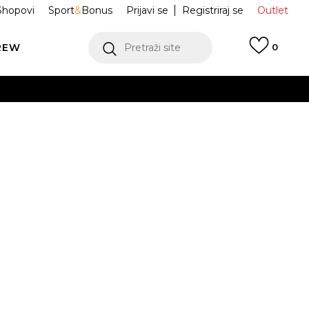
Shopovi
Sport
&
Bonus
Prijavi se
Registriraj se
Outlet
REW
Pretraži site
0
VIŠE
LEDAJ VIŠE
 PeakMod
1166912-WLN
Obavijesti me o sniženju
VIŠE
3
44
45
46
48.5